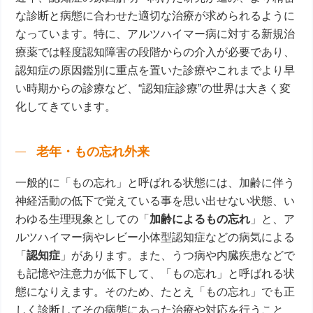
な診断と病態に合わせた適切な治療が求められるように
なっています。特に、アルツハイマー病に対する新規治
療薬では軽度認知障害の段階からの介入が必要であり、
認知症の原因鑑別に重点を置いた診療やこれまでより早
い時期からの診療など、“認知症診療”の世界は大きく変
化してきています。
老年・もの忘れ外来
一般的に「もの忘れ」と呼ばれる状態には、加齢に伴う
神経活動の低下で覚えている事を思い出せない状態、い
わゆる生理現象としての「
加齢によるもの忘れ
」と、ア
ルツハイマー病やレビー小体型認知症などの病気による
「
認知症
」があります。また、うつ病や内臓疾患などで
も記憶や注意力が低下して、「もの忘れ」と呼ばれる状
態になりえます。そのため、たとえ「もの忘れ」でも正
しく診断してその病態にあった治療や対応を行うこと