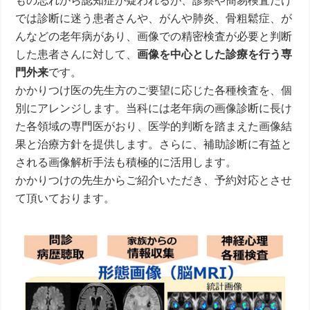
もの忘れから認知症が疑われるが、診察や簡易検査だけ
では診断に迷う患者さんや、がんや肺炎、骨粗鬆症、が
んなどの老年病があり、画像での精密検査が必要と判断
した患者さんに対して、
画像を中心とした診療を行う専
門外来
です。
かかりつけ医の先生方のご要望に応じた各種検査を、個
別にアレンジします。当科には老年病の画像診断に長け
た各領域の専門医がおり、医学的判断を踏まえた画像結
果と治療方針を提供します。さらに、補助診断に有益と
される画像解析手法も積極的に活用します。
かかりつけの先生からご紹介いただき、予約対応とさせ
て頂いております。