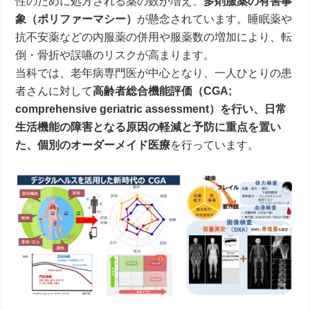
性のために処方される薬の数が増え、
多剤服薬の有害事
象（ポリファーマシー）
が懸念されています。睡眠薬や
抗不安薬などの内服薬の併用や服薬数の増加により、転
倒・骨折や誤嚥のリスクが高まります。
当科では、老年病専門医が中心となり、一人ひとりの患
者さんに対して
高齢者総合機能評価（CGA;
comprehensive geriatric assessment）を行い、日常
生活機能の障害となる原因の軽減と予防に重点を置い
た、個別のオーダーメイド医療
を行っています。