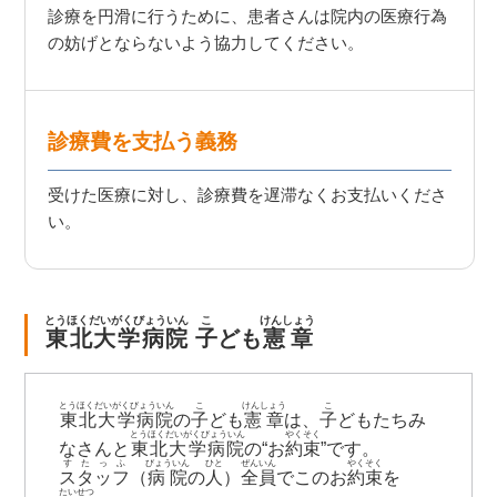
診療を円滑に行うために、患者さんは院内の医療行為
の妨げとならないよう協力してください。
診療費を支払う義務
受けた医療に対し、診療費を遅滞なくお支払いくださ
い。
とうほくだいがくびょういん
こ
けんしょう
東北大学病院
子
ども
憲章
とうほくだいがくびょういん
こ
けんしょう
こ
東北大学病院
の
子
ども
憲章
は、
子
どもたちみ
とうほくだいがくびょういん
やくそく
なさんと
東北大学病院
の“お
約束
”です。
すたっふ
びょういん
ひと
ぜんいん
やくそく
スタッフ
（
病院
の
人
）
全員
でこのお
約束
を
たいせつ