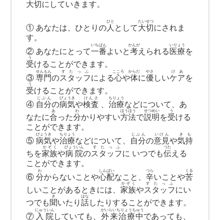
大切
にしていきます。
ひと
たいせつ
① あなたは、ひとりの
人
として
大切
にされま
す。
いちばん
かんが
いりょう
② あなたにとって
一番
よいと
考
えられる
医療
を
う
受
けることができます。
せんもん
すたっふ
こころ
からだ
やさ
けあ
③
専門
の
スタッフ
による
心
や
体
に
優
しい
ケア
を
う
受
けることができます。
じぶん
びょうき
けんさ
ちりょう
④
自分
の
病気
や
検査
、
治療
などについて、あ
あ
わ
ほうほう
せつめい
う
なたに
合
った
分
かりやすい
方法
で
説明
を
受
ける
ことができます。
びょうき
ちりょう
じぶん
いけん
きも
⑤
病気
や
治療
などについて、
自分
の
意見
や
気持
かぞく
びょういん
すたっふ
つた
ちを
家族
や
病院
の
スタッフ
に いつでも
伝
える
ことができます。
わ
しんぱい
つら
くる
⑥
分
からないことや
心配
なこと、
辛
いことや
苦
かぞく
すたっふ
しいことがあるときには、
家族
や
スタッフ
にい
き
はな
つでも
聞
いたり
話
したりすることができます。
にゅういん
がいらいちりょうちゅう
⑦
入院
していても、
外来治療中
であっても、