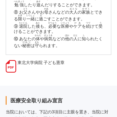
べんきょう
あそ
勉強
したり
遊
んだりすることができます。
とう
かあ
おとな
かぞく
⑧ お
父
さんやお
母
さんなどの
大人
の
家族
とでき
かぎ
いっしょ
す
る
限
り
一緒
に
過
ごすことができます。
たいいん
あと
ひつよう
いりょう
けあ
つづ
う
⑨
退院
した
後
も、
必要
な
医療
や
ケア
を
続
けて
受
けることができます。
からだ
びょうき
ほか
ひと
し
⑩ あなたの
体
や
病気
などの
他
の
人
に
知
られたく
ひみつ
まも
ない
秘密
は
守
られます。
東北大学病院 子ども憲章
医療安全取り組み宣言
当院においては、下記の3項目に主眼を置き、当院に対