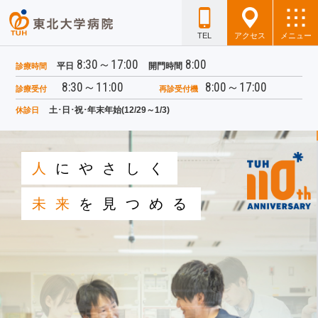
TEL
アクセス
メニュー
8:30～17:00
8:00
平日
開門時間
診療時間
8:30～11:00
8:00～17:00
診療受付
再診受付機
土･日･祝･年末年始(12/29～1/3)
休診日
人
にやさしく
未来
を見つめる