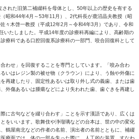
設立された旧第二補綴科を母体とし、50年以上の歴史を有する
昭和44年4月～53年11月）、2代科長が鹿沼晶夫教授（昭
長が佐々木啓一教授（平成12年2月～令和4年3月）であり、令和
就任いたしました。平成14年度の診療科再編により、高齢期の
る診療科である口腔回復系診療科の一部門、咬合回復科として
み合わせ」を回復することを専門としています。「咬み合わ
あるいはレジン製の被せ物（クラウン）により、う蝕や外傷に
損を再建したり、固定性あるいは取り外し式の義歯、または歯
病、外傷あるいは腫瘍などにより失われた歯、歯ぐきを再建し
る際に古句などを綴り合わす」ことを示す漢語であり、広くは
ことをいいます。歌舞伎や浄瑠璃などの台本は、世の中の変化
れ、鶴屋南北などの作者の名前、演出者の名前とともに、補綴
。医療面では、体の一部を失った際に、人工的な装置、すなわ