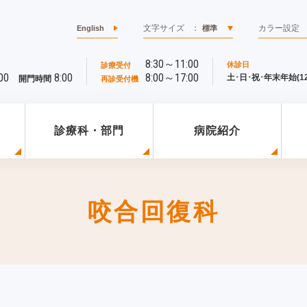
文字サイズ
：
カラー設定
English
標準
8:30～11:00
休診日
診療受付
00
8:00
8:00～17:00
土･日･祝･年末年始(12/
開門時間
再診受付機
診療科・部門
病院紹介
咬合回復科