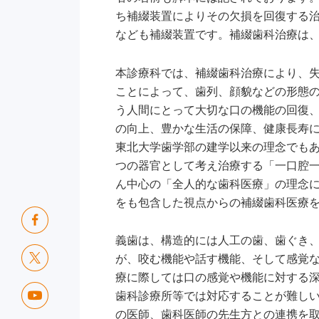
ち補綴装置によりその欠損を回復する
なども補綴装置です。補綴歯科治療は
本診療科では、補綴歯科治療により、
ことによって、歯列、顔貌などの形態
う人間にとって大切な口の機能の回復
の向上、豊かな生活の保障、健康長寿
東北大学歯学部の建学以来の理念でも
つの器官として考え治療する「一口腔
ん中心の「全人的な歯科医療」の理念
をも包含した視点からの補綴歯科医療
義歯は、構造的には人工の歯、歯ぐき
が、咬む機能や話す機能、そして感覚
療に際しては口の感覚や機能に対する
歯科診療所等では対応することが難し
の医師、歯科医師の先生方との連携を