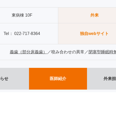
東病棟 10F
外来
Tel： 022-717-8364
独自webサイト
義歯（部分床義歯）
／咬み合わせの異常／
閉塞型睡眠時無
らせ
医師紹介
外来担