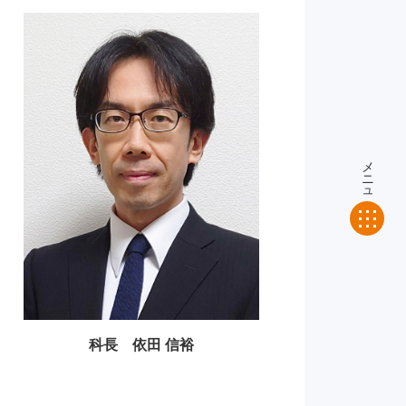
メニュー
科長 依田 信裕