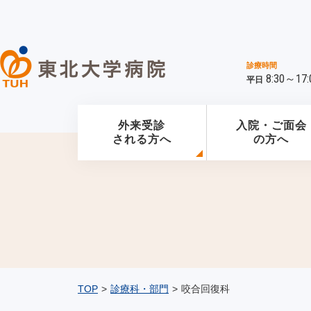
診療時間
8:30～17:
平日
外来受診
入院・ご面会
される方へ
の方へ
TOP
>
診療科・部門
>
咬合回復科