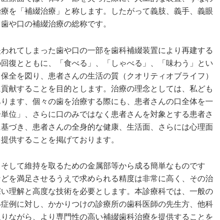
治療を「補綴治療」と称します。したがって義肢、義手、義眼
、歯や口の補綴治療の総称です。
失われてしまった歯や口の一部を歯科補綴装置により再建する
の回復とともに、「食べる」、「しゃべる」、「味わう」とい
、保全を図り、患者さんの生活の質（クオリティオブライフ）
に貢献することを目的とします。治療の理念としては、私ども
あります、個々の歯を治療する際にも、患者さんの口全体を一
一単位」、さらに口のみではなく患者さんを対象とする患者さ
に基づき、患者さんの全身的な健康、生活面、さらには心理面
を提供することを掲げております。
、そして維持を取るための金属部等から成る簡単なものです
などを満足させるうえで求められる精度は非常に高く、その治
深い理解と高度な技術を必要とします。本診療科では、一般の
い症例に対し、かかりつけの診療所の歯科医師の先生方、他科
取りながら、より専門性の高い補綴歯科治療を提供することを