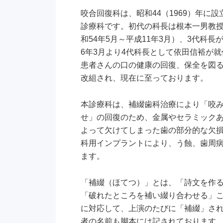
咬合回復科は、昭和44（1969）年に
診療科です。初代の科長は根本一男教授（
和54年5月～平成11年3月）、3代科
6年3月より4代科長として依田信裕が
患者さんの口の健康の回復、保全を図
改組され、現在に至っております。
本診療科は、補綴歯科治療により「咬
せ」の回復のため、金属やセラミック
よって欠けてしまった歯の部分的な欠
科用インプラントにより、う蝕、歯周
ます。
「補綴（ほてつ）」とは、「詩文を作
「破れたところを補い綴り合わせる」
に対応して、上演のたびに「補綴」さ
者の名前も脚本には記されております