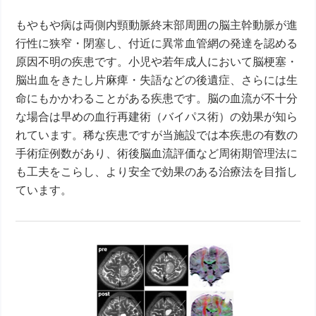
もやもや病は両側内頸動脈終末部周囲の脳主幹動脈が進
行性に狭窄・閉塞し、付近に異常血管網の発達を認める
原因不明の疾患です。小児や若年成人において脳梗塞・
脳出血をきたし片麻痺・失語などの後遺症、さらには生
命にもかかわることがある疾患です。脳の血流が不十分
な場合は早めの血行再建術（バイパス術）の効果が知ら
れています。稀な疾患ですが当施設では本疾患の有数の
手術症例数があり、術後脳血流評価など周術期管理法に
も工夫をこらし、より安全で効果のある治療法を目指し
ています。