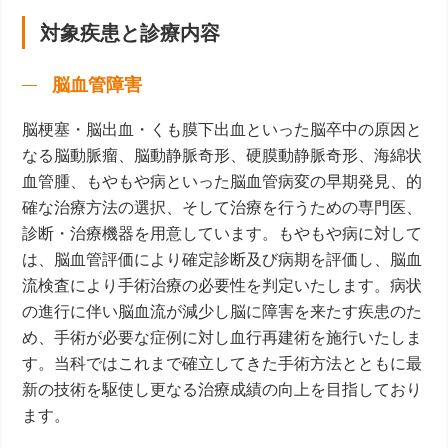
対象疾患と診療内容
脳血管障害
脳梗塞・脳出血・くも膜下出血といった脳卒中の原因と
なる脳動脈瘤、脳動静脈奇形、硬膜動静脈奇形、海綿状
血管腫、もやもや病といった脳血管病変の早期発見、的
確な治療方法の選択、そして治療を行うための専門医、
診断・治療機器を用意しています。もやもや病に対して
は、脳血管評価により確定診断及び病期を評価し、脳血
流検査により手術治療の必要性を判定いたします。病状
の進行に伴い脳血流が減少し脳に障害を来たす疾患のた
め、手術が必要な症例に対し血行再建術を施行いたしま
す。当科ではこれまで確立してきた手術方法とともに最
新の技術を駆使し更なる治療成績の向上を目指しており
ます。