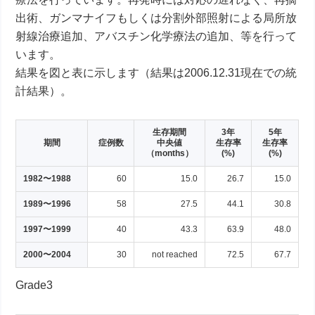
出術、ガンマナイフもしくは分割外部照射による局所放
射線治療追加、アバスチン化学療法の追加、等を行って
います。
結果を図と表に示します（結果は2006.12.31現在での統
計結果）。
生存期間
3年
5年
期間
症例数
中央値
生存率
生存率
（months）
(%)
(%)
1982〜1988
60
15.0
26.7
15.0
1989〜1996
58
27.5
44.1
30.8
1997〜1999
40
43.3
63.9
48.0
2000〜2004
30
not reached
72.5
67.7
Grade3