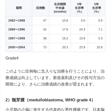
生存期間
3年
5年
期間
症例数
中央値
生存率
生存率
(months)
（%）
（%）
1982〜1988
47
10.6
0.0
0.0
1989〜1996
42
17.6
24.3
7.1
1997〜1999
38
16.2
15.8
5.3
2000〜2004
73
20.3
25.9
20.6
Grade4
このように症例毎に念入りな治療を行うことにより、治
療成績は向上しています。新規薬剤及びその投与方法の
開発により、さらに治療成績の改善が望まれます。
2）髄芽腫（medulloblastoma, WHO grade 4）
小児期の小脳に発生する代表的な悪性腫瘍です。日本脳