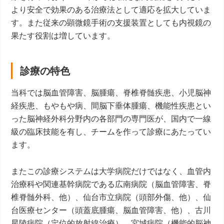
より安全で効果のある治療法として適応を拡大していま
す。また従来の顕微鏡手術の支援装置としても内視鏡の
果たす役割は増しています。
診療の特色
当科では脳血管障害、脳腫瘍、脊椎脊髄疾患、小児脳神
経疾患、もやもや病、間脳下垂体腫瘍、機能性疾患とい
った脳神経外科分野内の各部門の専門医が、国内で一線
級の臨床技能を有し、チームを作って診療にあたってい
ます。
またこの診療システムは大学病院だけではなく、血管内
治療科や関連基幹病院である広南病院（脳血管障害、脊
椎脊髄外科、他）、仙台市立病院（頭部外傷、他）、仙
台医療センター（頭蓋底腫瘍、脳血管障害、他）、古川
星陵病院（定位的放射線治療）、宮城病院（機能的脳神