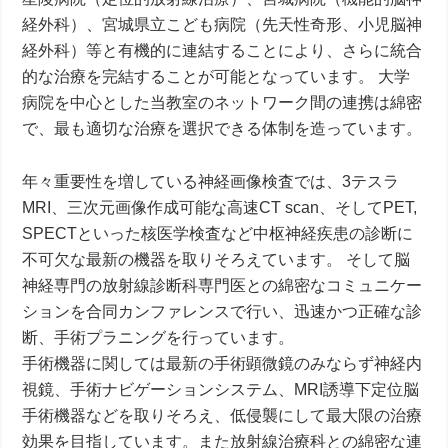
経外科）、宮城県立こども病院（先天性奇形、小児脳神
経外科）等と有機的に連結することにより、さらに統合
的な治療を完結することが可能となっています。 大学
病院を中心とした当教室のネットワーク間の連携は綿密
で、最も適切な治療を選択できる体制を造っています。
年々重要性を増している神経画像検査では、3テスラ
MRI、三次元画像作成可能な高速CT scan、そしてPET,
SPECTといった核医学検査など中枢神経疾患の診断に
不可欠な最新の機器を取りそろえています。 そして脳
神経専門の放射線診断科専門医との綿密なコミュニケー
ションを合同カンファレンスで行い、迅速かつ正確な診
断、手術プラニングを行っています。
手術機器に関しては最新の手術顕微鏡のみならず神経内
視鏡、手術ナビゲーションシステム、MRI誘導下定位脳
手術機器などを取りそろえ、低侵襲にして最大限の治療
効果を目指しています。また放射線治療科との綿密な連