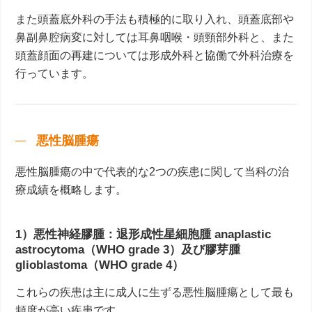
また頭蓋底外科の手法も積極的に取り入れ、頭蓋底部や
鼻副鼻腔病変に対しては耳鼻咽喉・頭頸部外科と、また
頭蓋顔面の再建については形成外科と協働で外科治療を
行っています。
悪性脳腫瘍
悪性脳腫瘍の中で代表的な2つの疾患に関して当科の治
療成績を概略します。
1）悪性神経膠腫：退形成性星細胞腫 anaplastic
astrocytoma（WHO grade 3）及び膠芽腫
glioblastoma（WHO grade 4）
これらの疾患は主に成人に生ずる悪性脳腫瘍として最も
頻度が高い疾患です。