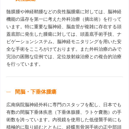
髄膜腫や神経鞘腫などの良性脳腫瘍に対しては、脳神経
機能の温存を第一に考えた外科治療（摘出術）を行って
います。特に重要な脳神経、脳血管が複雑に存在する頭
蓋底部に発生した腫瘍に対しては、頭蓋底手術手技、ナ
ビゲーションシステム、脳神経モニタリングを用いた安
全な手術をこころがけております。また外科治療のみで
完治の困難な症例では、定位放射線治療との複合的治療
を行っています。
間脳・下垂体腫瘍
広南病院脳神経外科に専門のスタッフを配し、日本でも
有数の間脳下垂体疾患（下垂体腺腫、ラトケ嚢胞）の手
術数を誇っています。内視鏡を使用した低侵襲手術にも
積極的に取り組むとともに、経蝶形骨洞手術の正中部頭