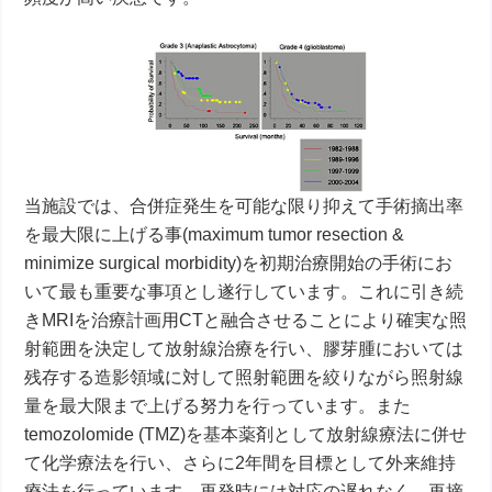
当施設では、合併症発生を可能な限り抑えて手術摘出率
を最大限に上げる事(maximum tumor resection &
minimize surgical morbidity)を初期治療開始の手術にお
いて最も重要な事項とし遂行しています。これに引き続
きMRIを治療計画用CTと融合させることにより確実な照
射範囲を決定して放射線治療を行い、膠芽腫においては
残存する造影領域に対して照射範囲を絞りながら照射線
量を最大限まで上げる努力を行っています。また
temozolomide (TMZ)を基本薬剤として放射線療法に併せ
て化学療法を行い、さらに2年間を目標として外来維持
療法を行っています。再発時には対応の遅れなく、再摘