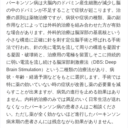
パーキンソン病は大脳内のドパミン産生細胞が減少し脳
の中のドパミンが不足することで症状が起こります。治
療の原則は薬物治療ですが、病状や症状の種類、薬の副
作用などによっては外科的治療を組み合わせた方が有効
な場合があります。外科的治療は脳深部の基底核という
小さな構造に正確に針を刺す定位脳手術と呼ばれる手術
法で行われ、針の先に電気を流して周りの構造を凝固す
る凝固・破壊術と、治療用の電極を留置しそこに持続的
に弱い電流を流し続ける脳深部刺激療法（DBS: Deep
Brain Stimulation）という二種類の治療法があり、病
状・年齢・経過予測などをもとに選択します。手術では
特に薬の効いていない時の症状が改善し薬の必要量を減
らすことが出来ますが、病気の進行を止める効果はあり
ません。内科的治療のみでは満足のいく日常生活が送れ
なくなったパーキンソン病の患者さんはご相談くださ
い。ただし薬が全く効かないほど進行したパーキンソン
病末期の患者さんには残念ながら効果がありません。