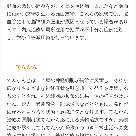
顔面の激しい痛みを起こす三叉神経痛、まぶたなど顔面
に細かい痙攣を生じる顔面痙攣。これらの疾患では、脳
血管による脳神経の圧迫が原因となっている場合があり
ます。内服治療や局所注射で効果が不十分な症例に対
し、微小血管減圧術を行っています。
てんかん
てんかんとは、「脳の神経細胞が異常に興奮し、それが
広がりさまざまな神経症状を引き起こす発作を反復する
もの」とされ、神経細胞の興奮の結果、体の強直やけい
れん、脱力、異常感覚、記憶障害などとともに、発作が
広がるともうろう状態・意識消失となります。てんかん
治療の原則は抗てんかん薬による薬物治療ですが、薬物
治療を尽くしてもてんかん発作がつづき日常生活への支
障が大きい場合には、外科治療を検討してください。