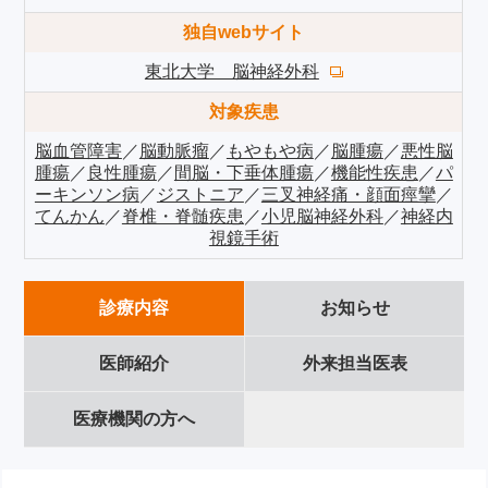
独自webサイト
東北大学 脳神経外科
対象疾患
脳血管障害
／
脳動脈瘤
／
もやもや病
／
脳腫瘍
／
悪性脳
腫瘍
／
良性腫瘍
／
間脳・下垂体腫瘍
／
機能性疾患
／
パ
ーキンソン病
／
ジストニア
／
三叉神経痛・顔面痙攣
／
てんかん
／
脊椎・脊髄疾患
／
小児脳神経外科
／
神経内
視鏡手術
診療内容
お知らせ
医師紹介
外来担当医表
医療機関の方へ