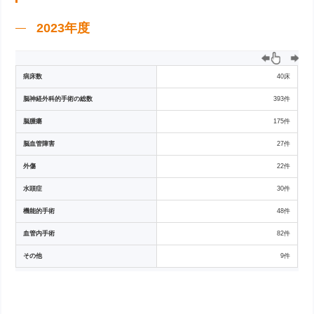
2023年度
病床数
40床
脳神経外科的手術の総数
393件
脳腫瘍
175件
脳血管障害
27件
外傷
22件
水頭症
30件
機能的手術
48件
血管内手術
82件
その他
9件