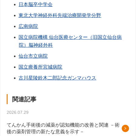
日本脳卒中学会
東北大学神経外科先端治療開発学分野
広南病院
国立病院機構 仙台医療センター（旧国立仙台病
院）脳神経外科
仙台市立病院
国立療養所宮城病院
古川星陵鈴木二郎記念ガンマハウス
関連記事
2026.07.29
てんかん手術後の減薬が認知機能の改善と関連 －術
後の薬剤管理の新たな意義を示す－