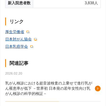
新入院患者数
3,838人
リンク
厚生労働省
日本対がん協会
日本乳癌学会
関連記事
2026.02.20
乳がん検診における超音波検査の上乗せで進行乳が
ん罹患率が低下 －世界初 日本発の若年女性向け乳
がん検診の科学的検証－