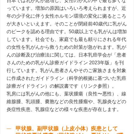
日本では乳がんが急増し、女性のがんの中で最も多くな
っています。増加の原因はいろいろ考えられますが、近
年の少子化に伴う女性ホルモン環境の変化に拠るところ
が大きいといえます。そのことが閉経前40歳代に乳がん
のピークを認める理由です。50歳以上でも乳がんは増加
しています。社会でも、家庭でも最も頼りにされる年代
の女性を乳がんから救うための対策が急がれます。乳が
んの診断及び治療法に関しては、日本乳癌学会が「患者
さんのための乳がん診療ガイドライン 2023年版」を刊
行しています。乳がん患者さんやそのご家族さまを対象
に作成されたガイドライン（科学的根拠に基づいた乳癌
診療ガイドライン）の解説書です（リンク参照）。
乳房には乳がんの他にも、葉状腫瘍（良性〜悪性）、線
維腺腫、乳頭腫、嚢胞などの良性腫瘤や、乳腺炎などの
炎症性疾患、乳腺症などの様々な疾患が存在します。
甲状腺、副甲状腺（上皮小体）疾患として