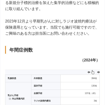
る新規分子標的治療を加えた集学的治療などにも積極的
に取り組んでいます。
2023年12月より早期乳がんに対しラジオ波焼灼療法が
保険適用となっています。当院でも施行可能ですので、
ご興味のある方は担当医にお問い合わせください。
年間症例数
（2024年）
乳腺疾患
外来新患
394名
温存手術
130名
全摘手術
137名（42）
乳がん手術
（）内は再建内訳
ラジオ波焼灼療法
3名