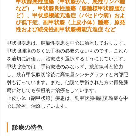
甲状腺悪性腫瘍（甲状腺がん、悪性リンパ腫
など）、甲状腺良性腫瘍（腺腫様甲状腺腫な
ど）、甲状腺機能亢進症（バセドウ病）およ
び低下症、副甲状腺（上皮小体）腫瘍、原発
性および続発性副甲状腺機能亢進症 など
甲状腺疾患は、腫瘍性疾患を中心に治療しております。
甲状腺腫瘍の多くは手術の必要のないものです。これら
を適切に評価し、治療法を選択するようにしています。
甲状腺癌では、手術療法のみならず、放射線科と協力
し、残存甲状腺切除後に高線量シンチグラフィと内部照
射も行っています。また、他院で手術された方の再発腫
瘍に対しても積極的に治療をしています。
上皮小体（副甲状腺）疾患は、副甲状腺機能亢進症を中
心に診療、治療しています。
診療の特色