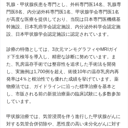
乳腺・甲状腺疾患を専門とし、外科専門医14名、乳腺専
門医8名、内分泌外科専門医1名、甲状腺学会専門医1名
が高度な医療を提供しており、当院は日本専門医機構基
幹施設、日本乳癌学会認定施設、内分泌外科学会認定施
設、日本甲状腺学会認定施設に認定されています。
診療の特徴としては、3次元マンモグラフィやMRIガイ
ド下生検等を導入し、精密な診断に努めています。ま
た、乳房温存手術では整容性を追求した手術法を開発
し、実施例は1,700例を超え、術後10年の温存乳房内再
発率は4％と根治性でも優れた成績を挙げています。薬
物療法では、ガイドラインに沿った標準治療を基本と
し、市販される前の新規治療薬の臨床試験にも多数参加
しています。
甲状腺治療では、気管浸潤を伴う進行した甲状腺がんに
対する気管合併切除や、悪性度の高い未分化がんに対す