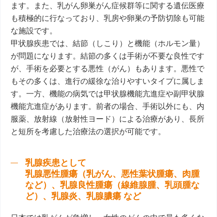
ます。また、乳がん卵巣がん症候群等に関する遺伝医療
も積極的に行なっており、乳房や卵巣の予防切除も可能
な施設です。
甲状腺疾患では、結節（しこり）と機能（ホルモン量）
が問題になります。結節の多くは手術が不要な良性です
が、手術を必要とする悪性（がん）もあります。悪性で
もその多くは、進行の緩徐な治りやすいタイプに属しま
す。一方、機能の病気では甲状腺機能亢進症や副甲状腺
機能亢進症があります。前者の場合、手術以外にも、内
服薬、放射線（放射性ヨード）による治療があり、長所
と短所を考慮した治療法の選択が可能です。
乳腺疾患として
乳腺悪性腫瘍（乳がん、悪性葉状腫瘍、肉腫
など）、乳腺良性腫瘍（線維腺腫、乳頭腫な
ど）、乳腺炎、乳腺膿瘍 など