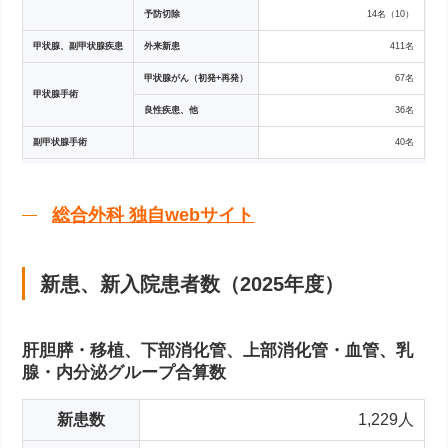
予防切除
14名（10）
甲状腺、副甲状腺疾患
外来新患
411名
甲状腺がん（初発+再発）
67名
甲状腺手術
良性疾患、他
36名
副甲状腺手術
40名
総合外科 独自webサイト
新患、新入院患者数（2025年度）
肝胆膵・移植、下部消化管、上部消化管・血管、乳
腺・内分泌グループ合算数
新患数
1,229人