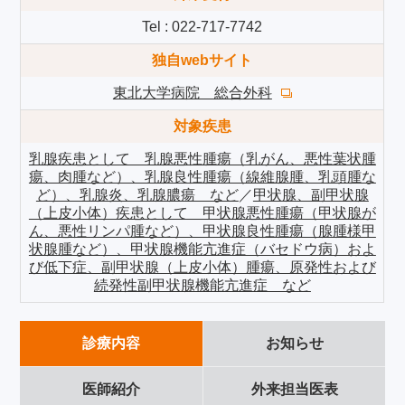
Tel : 022-717-7742
独自webサイト
東北大学病院 総合外科
対象疾患
乳腺疾患として 乳腺悪性腫瘍（乳がん、悪性葉状腫
瘍、肉腫など）、乳腺良性腫瘍（線維腺腫、乳頭腫な
ど）、乳腺炎、乳腺膿瘍 など
／
甲状腺、副甲状腺
（上皮小体）疾患として 甲状腺悪性腫瘍（甲状腺が
ん、悪性リンパ腫など）、甲状腺良性腫瘍（腺腫様甲
状腺腫など）、甲状腺機能亢進症（バセドウ病）およ
び低下症、副甲状腺（上皮小体）腫瘍、原発性および
続発性副甲状腺機能亢進症 など
診療内容
お知らせ
医師紹介
外来担当医表