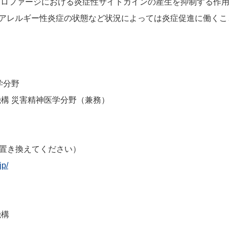
どはマクロファージにおける炎症性サイトカインの産生を抑制する
ー・アレルギー性炎症の状態など状況によっては炎症促進に働く
学分野
構 災害精神医学分野（兼務）
（*を@に置き換えてください）
jp/
機構