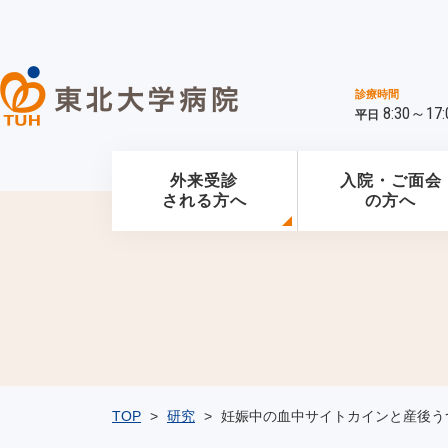
診療時間
8:30～17:
平日
外来受診
入院・ご面会
される方へ
の方へ
TOP
>
研究
>
妊娠中の血中サイトカインと産後う