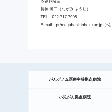
広報戦略室
長神 風二（ながみ ふうじ）
TEL：022-717-7908
E-mail：pr*megabank.tohoku.a
がんゲノム医療中核拠点病院
小児がん拠点病院