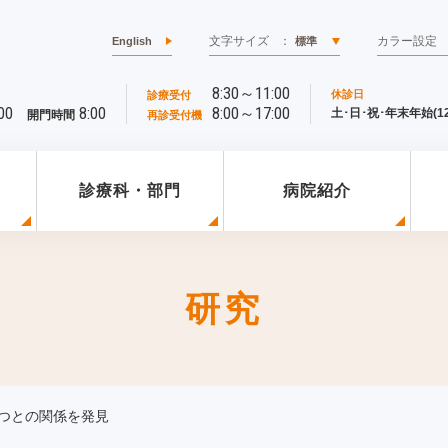
文字サイズ
：
カラー設定
English
標準
8:30～11:00
休診日
診療受付
00
8:00
8:00～17:00
土･日･祝･年末年始(12/
開門時間
再診受付機
診療科・部門
病院紹介
研究
つとの関係を発見