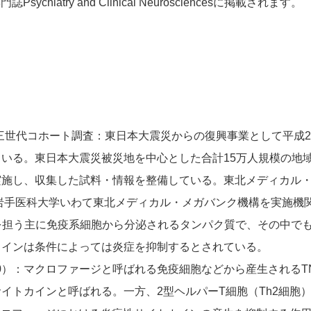
chiatry and Clinical Neurosciencesに掲載されます。
画 三世代コホート調査：東日本大震災からの復興事業として平成
いる。東日本大震災被災地を中心とした合計15万人規模の地
実施し、収集した試料・情報を整備している。東北メディカル
と岩手医科大学いわて東北メディカル・メガバンク機構を実施機
達を担う主に免疫系細胞から分泌されるタンパク質で、その中で
カインは条件によっては炎症を抑制するとされている。
-10）：マクロファージと呼ばれる免疫細胞などから産生されるTNF-α
イトカインと呼ばれる。一方、2型ヘルパーT細胞（Th2細胞