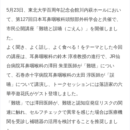
5月23日、東北大学百周年記念会館川内萩ホールにおい
て、第127回日本耳鼻咽喉科頭頸部外科学会と共催で、
市民公開講座「難聴と誤嚥（ごえん）」を開催しまし
た。
よく聞き、よく話し、よく食べる！をテーマとした今回
の講座は、耳鼻咽喉科の鈴木 淳准教授の進行で、JR仙
台病院耳鼻咽喉科の澤田 朱里医師が「難聴」につい
て、石巻赤十字病院耳鼻咽喉科の太田 淳医師が「誤
嚥」について講演し、トークセッションには落語家の六
華亭遊花氏がゲスト登壇しました。
「難聴」では澤田医師が、難聴と認知症発症リスクの関
連に触れ、セルフチェックで異常を感じた場合は医療機
関を受診し補聴器の活用を検討することを推奨しまし