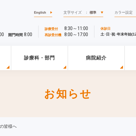
文字サイズ
：
カラー設定
English
標準
8:30～11:00
休診日
診療受付
00
8:00
8:00～17:00
土･日･祝･年末年始(12/
開門時間
再診受付機
診療科・部門
病院紹介
お知らせ
の皆様へ