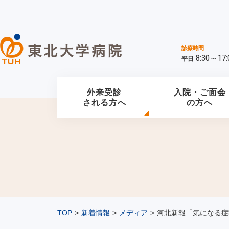
診療時間
8:30～17:
平日
外来受診
入院・ご面会
される方へ
の方へ
TOP
>
新着情報
>
メディア
>
河北新報「気になる症