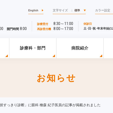
文字サイズ
：
カラー設定
English
標準
8:30～11:00
休診日
診療受付
00
8:00
8:00～17:00
土･日･祝･年末年始(12/
開門時間
再診受付機
診療科・部門
病院紹介
お知らせ
状すっきり診断」に眼科 檜森 紀子医員の記事が掲載されました