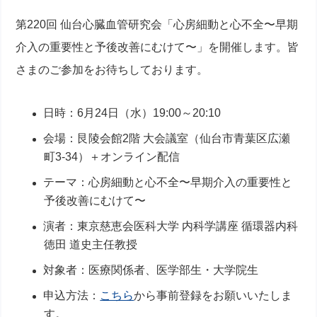
第220回 仙台心臓血管研究会「心房細動と心不全〜早期
介入の重要性と予後改善にむけて〜」を開催します。皆
さまのご参加をお待ちしております。
日時：6月24日（水）19:00～20:10
会場：艮陵会館2階 大会議室（仙台市青葉区広瀬
町3-34）＋オンライン配信
テーマ：心房細動と心不全〜早期介入の重要性と
予後改善にむけて〜
演者：東京慈恵会医科大学 内科学講座 循環器内科
徳田 道史主任教授
対象者：医療関係者、医学部生・大学院生
申込方法：
こちら
から事前登録をお願いいたしま
す。